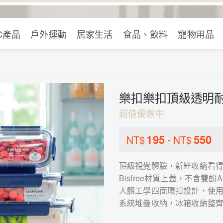
C產品
戶外運動
居家生活
食品、飲料
寵物用品
盒
樂扣樂扣頂級透明
超值優惠中
195
-
550
NT$
NT$
頂級視覺體驗，新鮮收納看
Bisfree材質上蓋，不含雙
人體工學四面環扣設計，使
系統堆疊收納，冰箱收納整