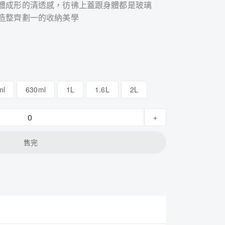
體成形的清透感，彷彿上蓋跟身體都是玻璃
造整齊劃一的收納美學
ml
630ml
1L
1.6L
2L
+
售完