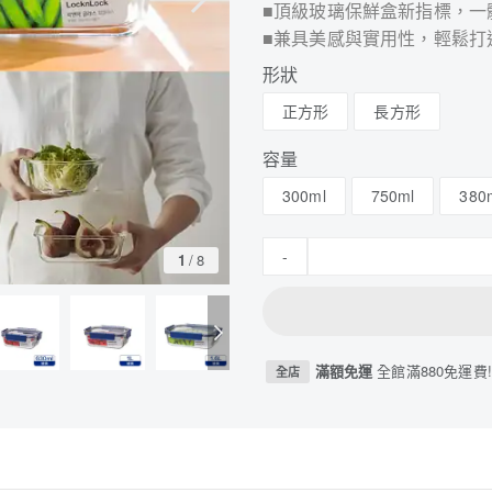
■頂級玻璃保鮮盒新指標，一
■兼具美感與實用性，輕鬆打
形狀
正方形
長方形
容量
300ml
750ml
380
-
1
/
8
滿額免運
全館滿880免運費!
全店